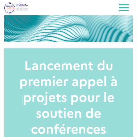
Lancement du
premier appel à
projets pour le
soutien de
conférences