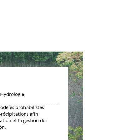
Hydrologie
__________________________
dèles probabilistes
précipitations afin
ation et la gestion des
on.