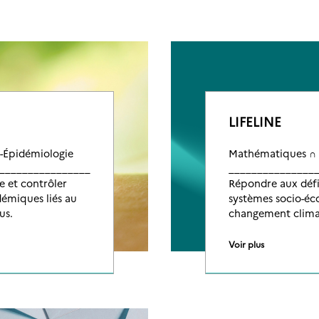
LIFELINE
-Épidémiologie
Mathématiques ∩
__________________
_______________
 et contrôler
Répondre aux défis
démiques liés au
systèmes socio-éc
us.
changement clima
Voir plus