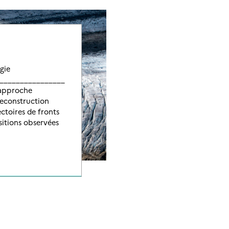
gie
__________________
 approche
reconstruction
ctoires de fronts
ositions observées