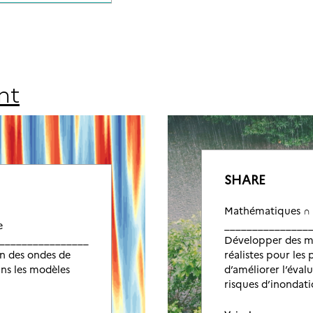
nt
SHARE
Mathématiques ∩ 
e
_______________
__________________
Développer des mo
on des ondes de
réalistes pour les 
ns les modèles
d’améliorer l’évalu
risques d’inondati