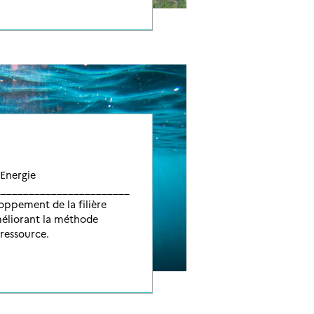
Energie
__________________________
oppement de la filière
éliorant la méthode
 ressource.