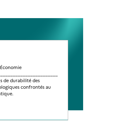
 Économie
__________________________
 de durabilité des
ologiques confrontés au
tique.