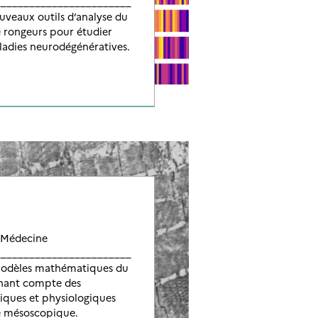
__________________________
veaux outils d’analyse du
rongeurs pour étudier
ladies neurodégénératives.
 Médecine
__________________________
odèles mathématiques du
enant compte des
ques et physiologiques
le mésoscopique.