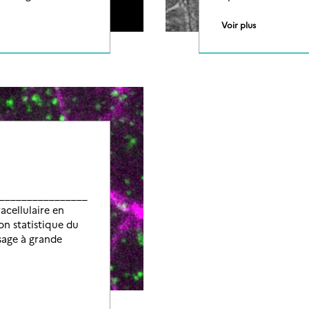
Voir plus
__________________
racellulaire en
on statistique du
sage à grande