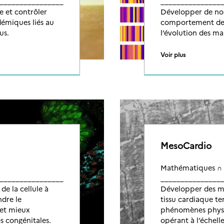
__________________
_______________
 et contrôler
Développer de nou
démiques liés au
comportement de 
us.
l’évolution des ma
Voir plus
MesoCardio
Mathématiques ∩
__________________
_______________
de la cellule à
Développer des m
dre le
tissu cardiaque t
et mieux
phénomènes physi
s congénitales.
opérant à l’échel