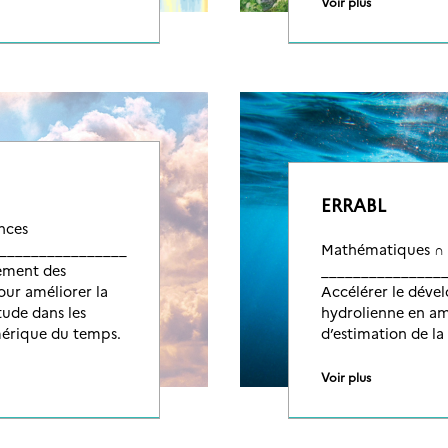
Voir plus
ERRABL
nces
__________________
Mathématiques ∩ 
ement des
_______________
our améliorer la
Accélérer le dével
tude dans les
hydrolienne en am
mérique du temps.
d’estimation de la
Voir plus