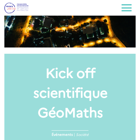
Kick off
scientifique
GéoMaths
Événements
|
Société