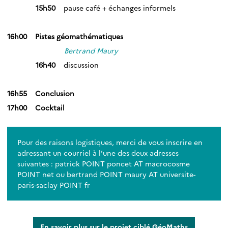
15h50
pause café + échanges informels
_
16h00 Pistes géomathématiques
Bertrand Maury
16h40
discussion
_
16h55 Conclusion
17h00 Cocktail
Pour des raisons logistiques, merci de vous inscrire en
adressant un courriel à l’une des deux adresses
suivantes : patrick POINT poncet AT macrocosme
POINT net ou bertrand POINT maury AT universite-
paris-saclay POINT fr
En savoir plus sur le projet ciblé GéoMaths