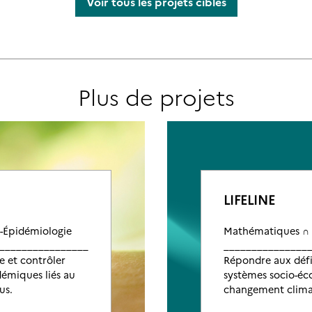
Voir tous les projets ciblés
hématiques de la Décision
surance
thématiques
ppliquées
Plus de projets
e
LIFELINE
-Épidémiologie
Mathématiques ∩
__________________
_______________
 et contrôler
Répondre aux défis
démiques liés au
systèmes socio-éc
us.
changement clima