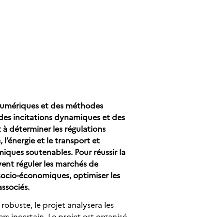
s numériques et des méthodes
 des incitations dynamiques et des
à déterminer les régulations
l’énergie et le transport et
iques soutenables. Pour réussir la
vent réguler les marchés de
socio-économiques, optimiser les
associés.
obuste, le projet analysera les
rs incertain. Le projet est organisé