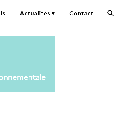
ls
Actualités ▾
Contact
ironnementale