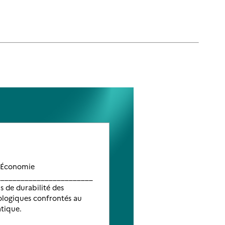
 Économie
__________________________
 de durabilité des
ologiques confrontés au
tique.