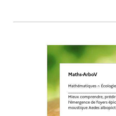
Centre de recherche en Mat
Institut du Risque & de l’As
Laboratoire Manceau de Ma
Laboratoire J.A. Dieudonné
Centre de Mathématiques A
Institut Europlace de Financ
Maths-ArboV
Mathématiques ∩ Écologie
_______________________
Mieux comprendre, prédire
l’émergence de foyers épi
moustique Aedes albopict