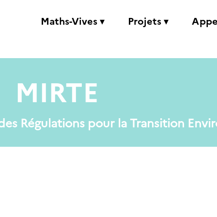
Maths-Vives ▾
Projets ▾
Appe
MIRTE
 des Régulations pour la Transition Env