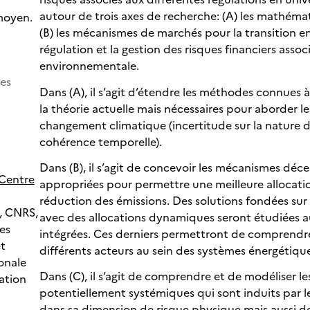
autour de trois axes de recherche: (A) les mathémat
moyen.
(B) les mécanismes de marchés pour la transition e
régulation et la gestion des risques financiers associ
environnementale.
ues
Dans (A), il s’agit d’étendre les méthodes connues 
la théorie actuelle mais nécessaires pour aborder l
changement climatique (incertitude sur la nature 
cohérence temporelle).
Dans (B), il s’agit de concevoir les mécanismes décen
Centre
appropriées pour permettre une meilleure allocatio
réduction des émissions. Des solutions fondées sur
, CNRS,
avec des allocations dynamiques seront étudiées 
es
intégrées. Ces derniers permettront de comprendre 
t
différents acteurs au sein des systèmes énergétiqu
onale
Dans (C), il s’agit de comprendre et de modéliser le
ration
potentiellement systémiques qui sont induits par l
dans sa dimension de risque physique mais aussi de