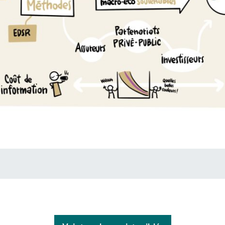
nomie et Stastistique
 Dauphine